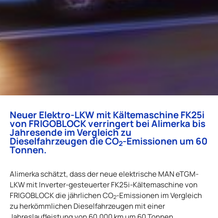
Neuer Elektro-LKW mit Kältemaschine FK25i
von FRIGOBLOCK verringert bei Alimerka bis
Jahresende im Vergleich zu
Dieselfahrzeugen die CO
-Emissionen um 60
2
Tonnen.
Alimerka schätzt, dass der neue elektrische MAN eTGM-
LKW mit Inverter-gesteuerter FK25i-Kältemaschine von
FRIGOBLOCK die jährlichen CO
-Emissionen im Vergleich
2
zu herkömmlichen Dieselfahrzeugen mit einer
Jahreslaufleistung von 60.000 km um 60 Tonnen