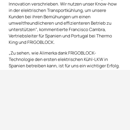
Innovation verschrieben. Wir nutzen unser Know-how
in der elektrischen Transportkühlung, um unsere
Kunden bei ihren Bemühungen um einen
umweltfreundlicheren und effizienteren Betrieb zu
unterstützen“, kommentierte Francisco Cambra,
Vertriebsleiter für Spanien und Portugal bei Thermo
King und FRIGOBLOCK.
„Zu sehen, wie Alimerka dank FRIGOBLOCK-
Technologie den ersten elektrischen Kühl-LKW in
Spanien betreiben kann, ist für uns ein wichtiger Erfolg.
Dieses Projekt stellt einen deutlichen Schritt bei der
Elektrifizierung des Verkehrs und in Richtung einer
emissionsfreien Belieferung von Stadtgebieten in
Spanien dar.“
„Die Kombination aus MAN eTGM-LKW und der FK25i
von FRIGOBLOCK trägt maßgeblich zu einem
effizienten Liefermodell bei. Die Möglichkeit, zu jeder
Tages- und Nachtzeit in Umweltzonen einzufahren,
wenn der Verkehr geringer und das Parken einfacher ist,