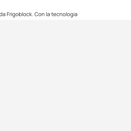
 da Frigoblock. Con la tecnologia
tata dal motore del veicolo. Questo
colo ad alimentare il raffreddamento. Di
ente l’impronta di carbonio.
sostanziale
cioè un’immediata,
efficienza
zioni e, grazie alla sua
ità di refrigerazione non aziona un
 interna
altamente
di Frigoblock sono