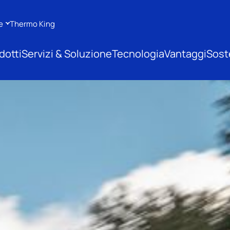
e
Thermo King
dotti
Servizi & Soluzione
Tecnologia
Vantaggi
Soste