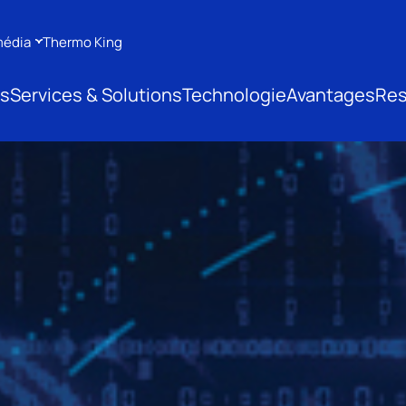
média
Thermo King
ts
Services & Solutions
Technologie
Avantages
Res