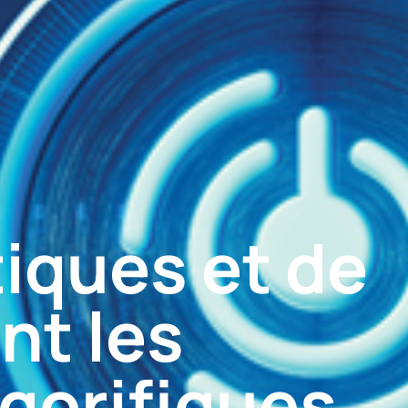
iques et de
nt les
gorifiques