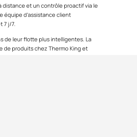
à distance et un contrôle proactif via le
ne équipe d’assistance client
 7 j/7.
e leur flotte plus intelligentes. La
e de produits chez Thermo King et
i comptent le plus pour les opérations
onnelle et à l’utilisation des actifs.
ées et s’assurer que la cargaison est
ectivité FRIGOBLOCK offrent des
antes de stockage, de transfert et
es, notamment :