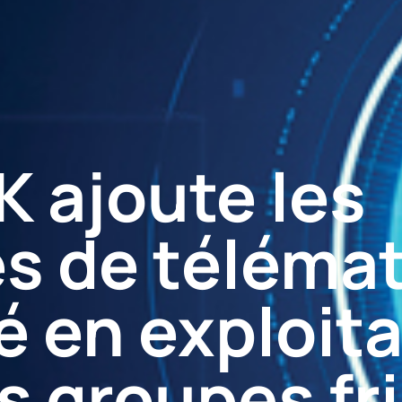
 ajoute les
s de télémat
é en exploita
 groupes fri