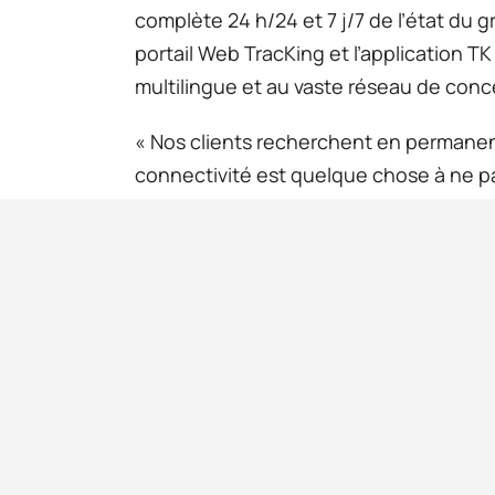
complète 24 h/24 et 7 j/7 de l’état du g
portail Web TracKing et l’application T
multilingue et au vaste réseau de conc
« Nos clients recherchent en permanenc
connectivité est quelque chose à ne p
FRIGOBLOCK. « La connectivité génère d
de la flotte – des ouvertures de portes 
Avec la connectivité de FRIGOBLOCK, n
protégée à tout moment et que le grou