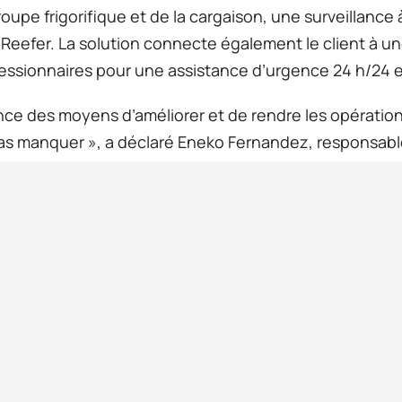
roupe frigorifique et de la cargaison, une surveillance 
K Reefer. La solution connecte également le client à u
essionnaires pour une assistance d’urgence 24 h/24 et
e des moyens d’améliorer et de rendre les opérations d
as manquer », a déclaré Eneko Fernandez, responsabl
es informations sur les événements et les valeurs qu
et des températures ambiantes à la planification opérati
ous pouvons désormais exploiter les nombreuses donn
pe frigorifique fonctionne à son maximum.»
Les solutions de conn
fonctionnalités innov
de gestion des donné