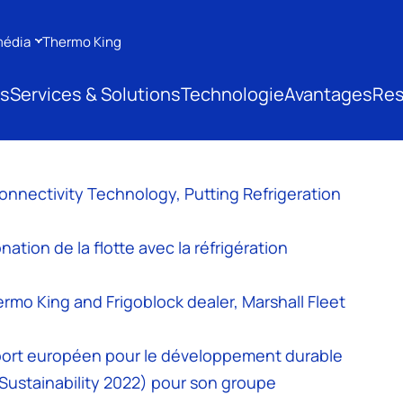
média
Thermo King
ts
Services & Solutions
Technologie
Avantages
Res
nectivity Technology, Putting Refrigeration
ation de la flotte avec la réfrigération
mo King and Frigoblock dealer, Marshall Fleet
sport européen pour le développement durable
Sustainability 2022) pour son groupe