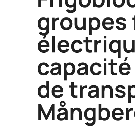
groupes 
électriq
capacité 
de trans
Mångberg