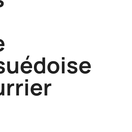
e
 suédoise
rrier