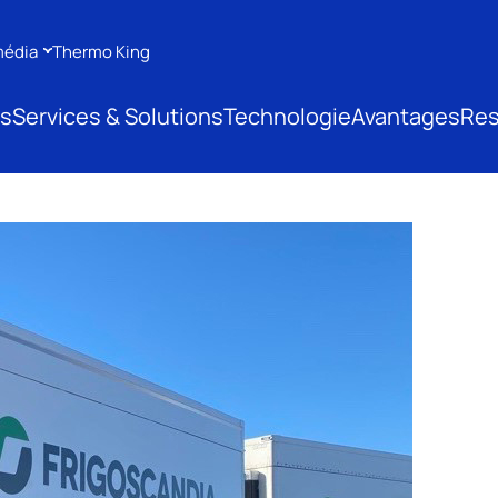
média
Thermo King
ts
Services & Solutions
Technologie
Avantages
Res