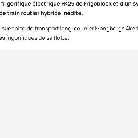
frigorifique électrique FK25 de Frigoblock et d’un 
de train routier hybride inédite.
suédoise de transport long-courrier Mångbergs Åkeri
s frigorifiques de sa flotte.
À propos de nous
Avantages
Produits
Responsabilité