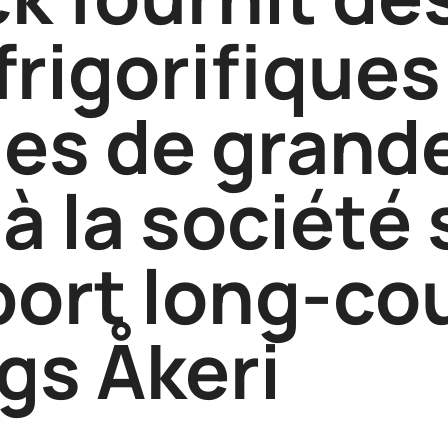
frigorifiques
ues de grand
à la société
port long-cou
s Åkeri