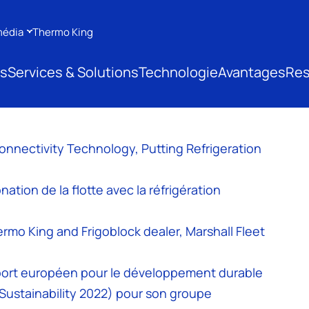
média
Thermo King
ts
Services & Solutions
Technologie
Avantages
Res
nectivity Technology, Putting Refrigeration
ation de la flotte avec la réfrigération
mo King and Frigoblock dealer, Marshall Fleet
sport européen pour le développement durable
Sustainability 2022) pour son groupe