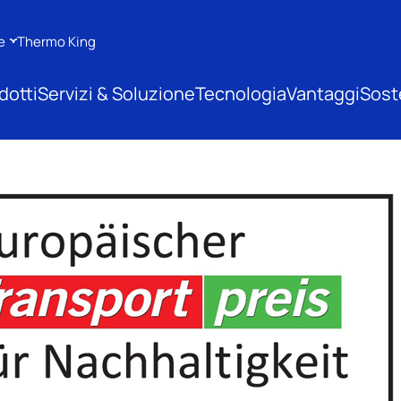
e
Thermo King
dotti
Servizi & Soluzione
Tecnologia
Vantaggi
Soste