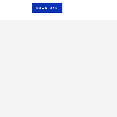
DOWNLOAD
2026 Frigoblock. All rights reserved.
FrigoBlock
Site Credits
Disclaimer
Privacy Policy
General Terms of Business
TK Machine Informat