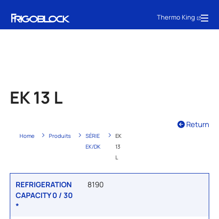
Thermo King
EK 13 L
Return
Home
Produits
SÉRIE
EK
EK/DK
13
L
REFRIGERATION
8190
CAPACITY 0 / 30
*