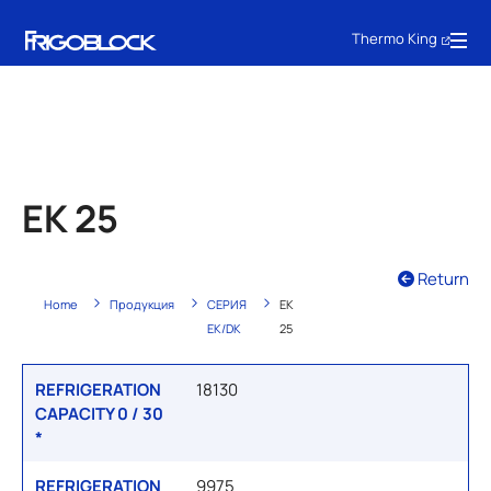
Thermo King
EK 25
Return
Home
Продукция
СЕРИЯ
EK
EK/DK
25
REFRIGERATION
18130
CAPACITY 0 / 30
*
REFRIGERATION
9975