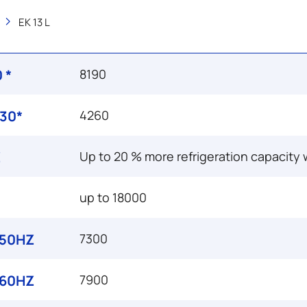
EK 13 L
 *
8190
 30*
4260
Z
Up to 20 % more refrigeration capacity 
up to 18000
 50HZ
7300
 60HZ
7900