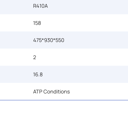
R410A
158
475*930*550
2
16.8
ATP Conditions