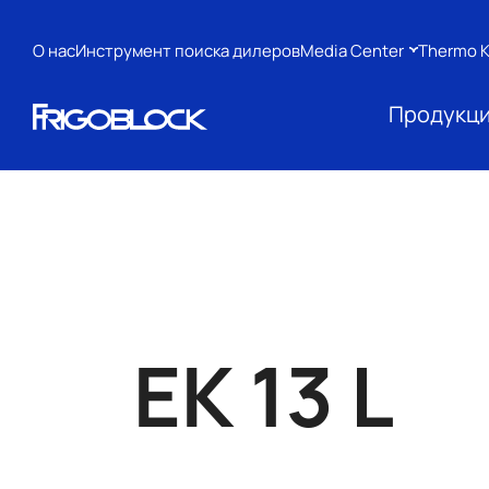
О нас
Инструмент поиска дилеров
Media Center
Thermo K
Продукц
EK 13 L