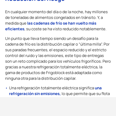
En cualquier momento del día o de la noche, hay millones
de toneladas de alimentos congelados en tránsito. Y, a
las cadenas de frío se han vuelto más
medida que
eficientes
, su coste se ha visto reducido notablemente.
Un punto que lleva tiempo siendo un desafío para la
cadena de frío es la distribución capilar o “última milla”. Por
sus paradas frecuentes, el espacio reducido y el estricto
control del ruido y las emisiones, este tipo de entregas
son un reto complicado para los vehículos frigoríficos. Pero
gracias a nuestra refrigeración totalmente eléctrica, la
gama de productos de Frigoblock está adaptada como
ninguna otra para la distribución capilar.
una
Una refrigeración totalmente eléctrica significa
refrigeración sin emisiones,
lo que permite que su flota
acceso a las zonas LEZ y ULEZ.
tenga
Como el equipo frigorífico no cuenta con motor diésel,
se reduce significativamente la cantidad de
también