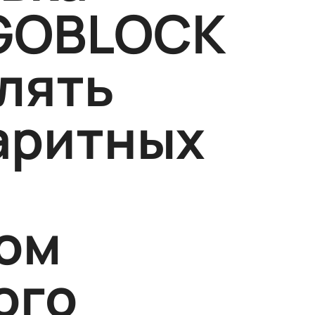
IGOBLOCK
лять
аритных
ом
ого