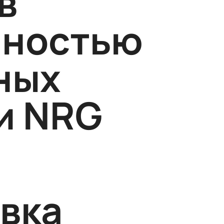
в
лностью
ных
и NRG
вка