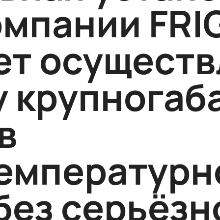
омпании FR
ет осуществ
у крупногаб
в
емпературн
без серьёзн