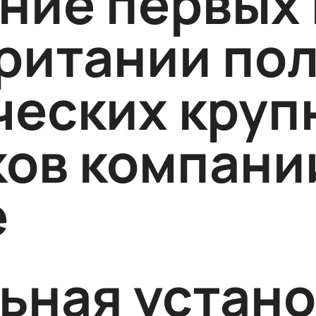
ние первых 
ритании по
ческих круп
ков компани
e
ьная устано