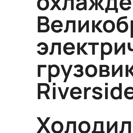
охлажде
Великоб
электри
грузови
Riversid
Холодил