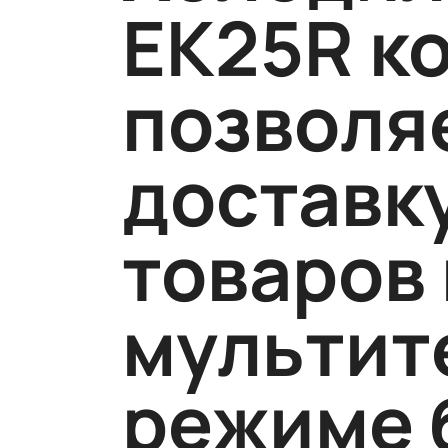
EK25R к
позволя
доставк
товаров 
мультит
режиме 