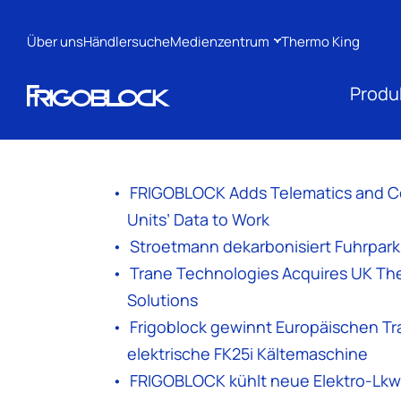
Über uns
Händlersuche
Medienzentrum
Thermo King
Produ
FRIGOBLOCK Adds Telematics and Con
Units’ Data to Work
Stroetmann dekarbonisiert Fuhrpark 
Trane Technologies Acquires UK Ther
Solutions
Frigoblock gewinnt Europäischen Tra
elektrische FK25i Kältemaschine
FRIGOBLOCK kühlt neue Elektro-Lkw 